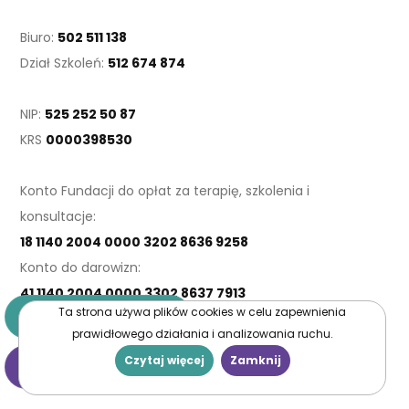
Biuro:
502 511 138
Dział Szkoleń:
512 674 874
NIP:
525 252 50 87
KRS
0000398530
Konto Fundacji do opłat za terapię, szkolenia i
konsultacje:
18 1140 2004 0000 3202 8636 9258
Konto do darowizn:
41 1140 2004 0000 3302 8637 7913
Ta strona używa plików cookies w celu zapewnienia
Potrzebuję pomocy
prawidłowego działania i analizowania ruchu.
Czytaj więcej
Zamknij
Chcę pomóc
© 2025 Fundacja Nagle Sami. Wszelkie prawa zastrzeżone.