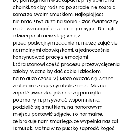
by pomógł nam w zakupach, przy ubieraniu
choinki, tak by rodzina po stracie nie została
sama ze swoim smutkiem. Najlepiej jest
nie brać zbyt dużo na siebie. Czas świąteczny
może wzmagać uczucia depresyjne. Dorośli
i dzieci po stracie stoją wciąż
przed podwójnym zadaniem: muszą zająć się
normalnymi obowiązkami, a jednocześnie
kontynuować pracę z emocjami,
która stanowi część procesu przezwyciężenia
żałoby. Ważne by dać sobie i dzieciom
na to dużo czasu. 2) Może okazać się ważne
zrobienie czegoś symbolicznego. Można
zapalić świeczkę, jako rodzaj pamiątki
po zmarłym, przywołać wspomnienia,
podzielić się smutkiem, na honorowym
miejscu postawić zdjęcie. To normalne,
że brakuje nam zmarłego, że wypełnia nas żal
i smutek. Można w tę pustkę zaprosić kogoś